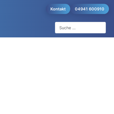
Kontakt
04941 600910
Suchen