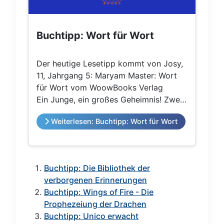
Buchtipp: Wort für Wort
Der heutige Lesetipp kommt von Josy,
11, Jahrgang 5: Maryam Master: Wort
für Wort vom WoowBooks Verlag
Ein Junge, ein großes Geheimnis! Zwei
Mädchen, eine gute Freundschaft! Eine
Weiterlesen: Buchtipp: Wort für Wort
Geschichte aus zwei Perspektiven
erzählt, Arias und Heros. Das
Besondere an dieser Geschichte ist die
Sprache: lustig, tragisch und mit viel
Buchtipp: Die Bibliothek der
Herz!
verborgenen Erinnerungen
Buchtipp: Wings of Fire - Die
Prophezeiung der Drachen
Buchtipp: Unico erwacht