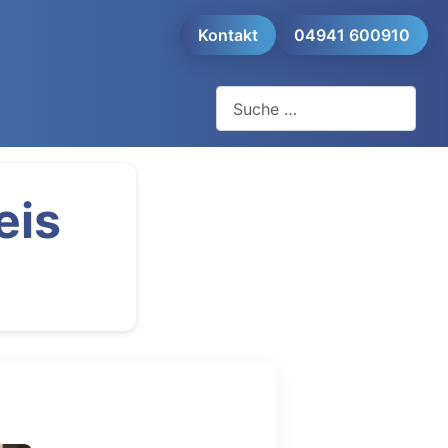
Kontakt
04941 600910
Suchen
eis