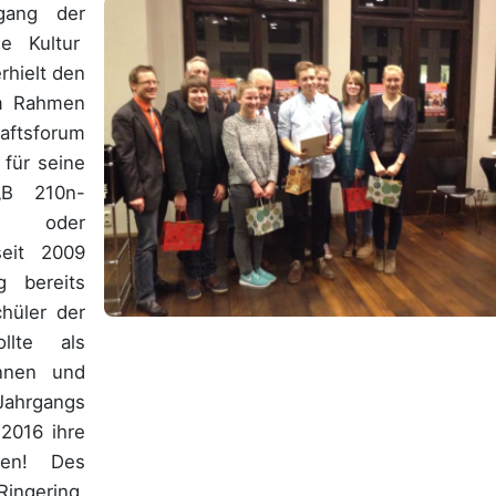
gang der
he Kultur
rhielt den
im Rahmen
aftsforum
 für seine
„B 210n-
n oder
eit 2009
g bereits
hüler der
llte als
innen und
Jahrgangs
 2016 ihre
den! Des
ingering,