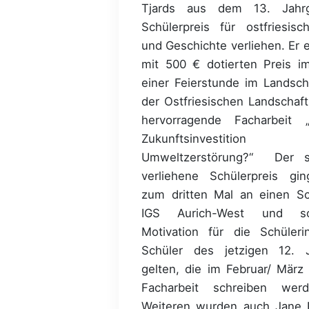
Tjards aus dem 13. Jahr
Schülerpreis für ostfriesisc
und Geschichte verliehen. Er e
mit 500 € dotierten Preis 
einer Feierstunde im Landsch
der Ostfriesischen Landschaft
hervorragende Facharbeit 
Zukunftsinvestitio
Umweltzerstörung?“ Der s
verliehene Schülerpreis gin
zum dritten Mal an einen Sc
IGS Aurich-West und so
Motivation für die Schüler
Schüler des jetzigen 12. 
gelten, die im Februar/ März
Facharbeit schreiben wer
Weiteren wurden auch Jane R