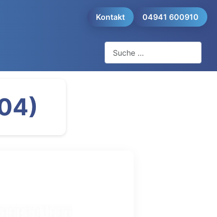
Kontakt
04941 600910
Suchen
104)