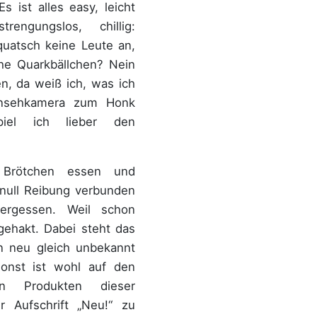
s ist alles easy, leicht
rengungslos, chillig:
quatsch keine Leute an,
he Quarkbällchen? Nein
n, da weiß ich, was ich
rnsehkamera zum Honk
el ich lieber den
, Brötchen essen und
 null Reibung verbunden
ergessen. Weil schon
ehakt. Dabei steht das
n neu gleich unbekannt
sonst ist wohl auf den
n Produkten dieser
r Aufschrift „Neu!“ zu