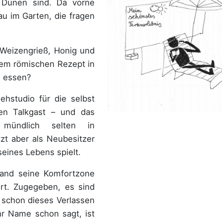
Dünen sind. Da vorne
rau im Garten, die fragen
 Weizengrieß, Honig und
em römischen Rezept in
h essen?
hstudio für die selbst
en Talkgast – und das
mündlich selten in
tzt aber als Neubesitzer
seines Lebens spielt.
mand seine Komfortzone
ert. Zugegeben, es sind
er schon dieses Verlassen
ihr Name schon sagt, ist