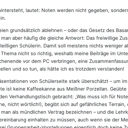
hintersteht, lautet: Noten werden nicht gegeben, sonder
in.
ien grundsätzlich ablehnen – oder das Gesetz des Basar
n aber häufig die gleiche Antwort: Das freiwillige Zusa
fleißigen Schülerin. Damit soll meistens nichts weniger 
 Thema nicht so richtig, weshalb meine Beiträge im Unte
ochenende vor dem PC verbringen, eine Zusammenfassun
tellen und so tun, als hätte ich es trotzdem verstanden!
räsentationen von Schülerseite stark überschätzt – um i
e ist keine Kaffeekanne aus Meißner Porzellan. Geübte 
n den Verhandlungstisch gebracht: „Was muss ich für Note
e, nicht wörtlich!), begibt sich auf gefährliches Terrain
man als mündlichen Vertrag bezeichnen – und die Lehrk
Vereinbarung einhalten zu müssen, auch wenn sie der Mei
drei Gruppenarbeit-Vorstellungen eigentlich doch keine Z