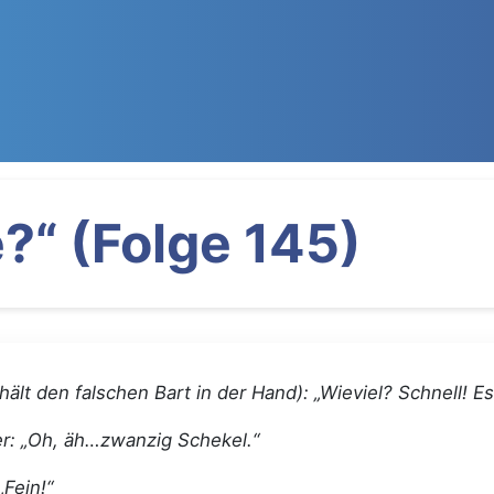
?“ (Folge 145)
(hält den falschen Bart in der Hand): „Wieviel? Schnell! Es
r: „Oh, äh…zwanzig Schekel.“
„Fein!“