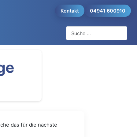
Kontakt
04941 600910
Suchen
ge
uche das für die nächste