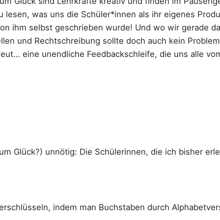
Zum Glück sind Lehrkräfte kreativ und finden im Pausen
u lesen, was uns die Schüler*innen als ihr eigenes Prod
von ihm selbst geschrieben wurde! Und wo wir gerade dabe
len und Rechtschreibung sollte doch auch kein Problem s
rneut… eine unendliche Feedbackschleife, die uns alle vom
zum Glück?) unnötig: Die Schülerinnen, die ich bisher erl
 verschlüsseln, indem man Buchstaben durch Alphabetvers