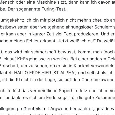
ensch oder eine Maschine sitzt, dann kann ich davon au
habe. Der sogenannte Turing-Test.
s umgekehrt: Ich bin mir plötzlich nicht mehr sicher, ob
selbstbewusster, aber weitgehend ahnungsloser Schüler* 
er kann aber in kurzer Zeit viel Text produzieren. Und e
 habe meinen Fehler erkannt! Jetzt weiß ich es!“ Du weiß
itt, das wird mir schmerzhaft bewusst, kommt man (noch
lick auf KI-Ergebnisse zu werfen. Bei einer anderen Gele
Botschaft, um zu sehen, ob er sie in Klartext verwandeln
 lautet: HALLO ERDE HIER IST ALPHA“) und selbst als ich
 ist die KI nicht in der Lage, sie auf den Code anzuwend
nhilfe löst das vermeintliche Superhirn letztendlich mei
er bedankt es sich am Ende sogar für die gute Zusamme
ollegium größtenteils mit Argwohn beobachtet, gerade w