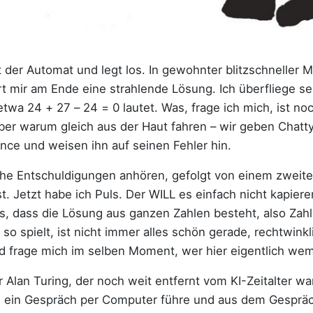
t der Automat und legt los. In gewohnter blitzschneller M
ert mir am Ende eine strahlende Lösung. Ich überfliege 
etwa 24 + 27 – 24 = 0 lautet. Was, frage ich mich, ist 
r warum gleich aus der Haut fahren – wir geben Chatty
nce und weisen ihn auf seinen Fehler hin.
che Entschuldigungen anhören, gefolgt von einem zweit
t. Jetzt habe ich Puls. Der WILL es einfach nicht kapiere
us, dass die Lösung aus ganzen Zahlen besteht, also Zahl
 so spielt, ist nicht immer alles schön gerade, rechtwinkl
d frage mich im selben Moment, wer hier eigentlich wem 
Alan Turing, der noch weit entfernt vom KI-Zeitalter wa
ein Gespräch per Computer führe und aus dem Gesprächs