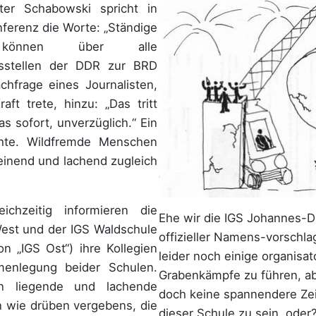
er Schabowski spricht in
ferenz die Worte: „Ständige
 können über alle
sstellen der DDR zur BRD
chfrage eines Journalisten,
ft trete, hinzu: „Das tritt
s sofort, unverzüglich.“ Ein
hte. Wildfremde Menschen
weinend und lachend zugleich
ichzeitig informieren die
Ehe wir die IGS Johannes-D
West und der IGS Waldschule
offizieller Namens-vorschla
n „IGS Ost“) ihre Kollegien
leider noch einige organisa
enlegung beider Schulen.
Grabenkämpfe zu führen, abe
 liegende und lachende
doch keine spannendere Zeit
wie drüben vergebens, die
dieser Schule zu sein, oder