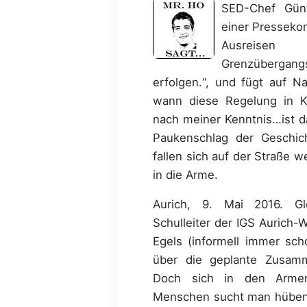
SED-Chef Günt
einer Pressekon
Ausreisen
Grenzübergang
erfolgen.“, und fügt auf Na
wann diese Regelung in Kra
nach meiner Kenntnis…ist da
Paukenschlag der Geschic
fallen sich auf der Straße 
in die Arme.
Aurich, 9. Mai 2016. Gle
Schulleiter der IGS Aurich-
Egels (informell immer scho
über die geplante Zusamm
Doch sich in den Armen
Menschen sucht man hüben 