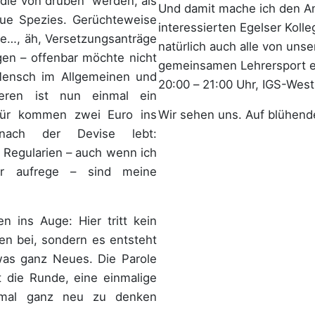
die von drüben“ werden, als
Und damit mache ich den Anf
ue Spezies. Gerüchteweise
interessierten Egelser Koll
ise…, äh, Versetzungsanträge
natürlich auch alle von uns
gen – offenbar möchte nicht
gemeinsamen Lehrersport ei
 Mensch im Allgemeinen und
20:00 – 21:00 Uhr, IGS-West
eren ist nun einmal ein
Wir sehen uns. Auf blühend
afür kommen zwei Euro ins
 nach der Devise lebt:
 Regularien – auch wenn ich
er aufrege – sind meine
n ins Auge: Hier tritt kein
n bei, sondern es entsteht
was ganz Neues. Die Parole
 die Runde, eine einmalige
nmal ganz neu zu denken