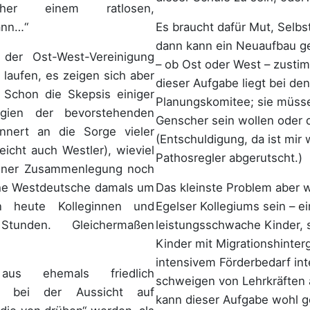
her einem ratlosen,
Es braucht dafür Mut, Selbs
ann…“
dann kann ein Neuaufbau gel
 der Ost-West-Vereinigung
– ob Ost oder West – zusti
laufen, es zeigen sich aber
dieser Aufgabe liegt bei de
. Schon die Skepsis einiger
Planungskomitee; sie müsse
legien der bevorstehenden
Genscher sein wollen oder 
nnert an die Sorge vieler
(Entschuldigung, da ist mir
eicht auch Westler), wieviel
Pathosregler abgerutscht.)
iner Zusammenlegung noch
Das kleinste Problem aber w
che Westdeutsche damals um
Egelser Kollegiums sein – ei
en heute Kolleginnen und
leistungsschwache Kinder, s
tunden. Gleichermaßen
Kinder mit Migrationshinter
intensivem Förderbedarf int
us ehemals friedlich
schweigen von Lehrkräften 
rn bei der Aussicht auf
kann dieser Aufgabe wohl g