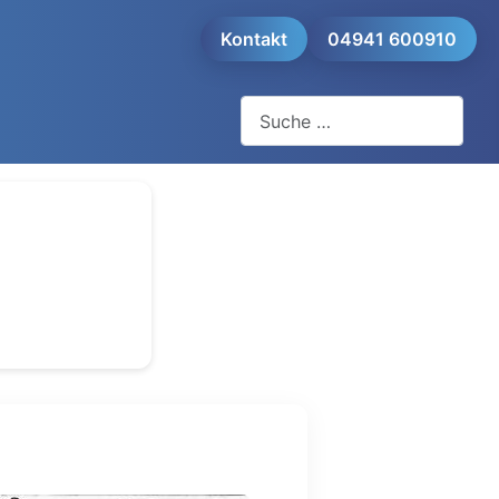
Kontakt
04941 600910
Suchen