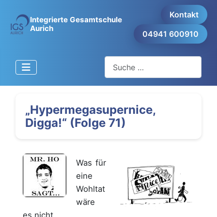
Kontakt
Integrierte Gesamtschule
Aurich
04941 600910
Suchen
„Hypermegasupernice,
Digga!“ (Folge 71)
Was für
eine
Wohltat
wäre
es nicht,