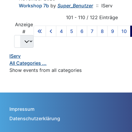
Workshop 7b
by
Super_Benutzer
:: IServ
Pagination List Limit
101 - 110 / 122 Einträge
Anzeige
4
5
6
7
8
9
10
#
IServ
All Categories ...
Show events from all categories
Impressum
Datenschutzerklärung