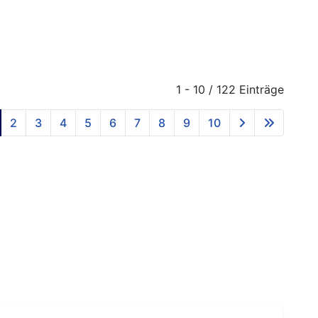
1 - 10 / 122 Einträge
2
3
4
5
6
7
8
9
10