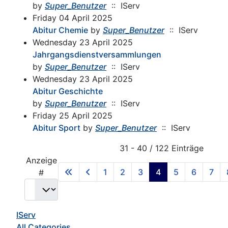
by
Super_Benutzer
:: IServ
Friday 04 April 2025
Abitur Chemie
by
Super_Benutzer
:: IServ
Wednesday 23 April 2025
Jahrgangsdienstversammlungen
by
Super_Benutzer
:: IServ
Wednesday 23 April 2025
Abitur Geschichte
by
Super_Benutzer
:: IServ
Friday 25 April 2025
Abitur Sport
by
Super_Benutzer
:: IServ
Pagination List Limit
31 - 40 / 122 Einträge
Anzeige
1
2
3
4
5
6
7
#
IServ
All Categories ...