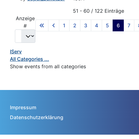
Pagination List Limit
51 - 60 / 122 Einträge
Anzeige
1
2
3
4
5
6
7
#
IServ
All Categories ...
Show events from all categories
Impressum
Datenschutzerklärung