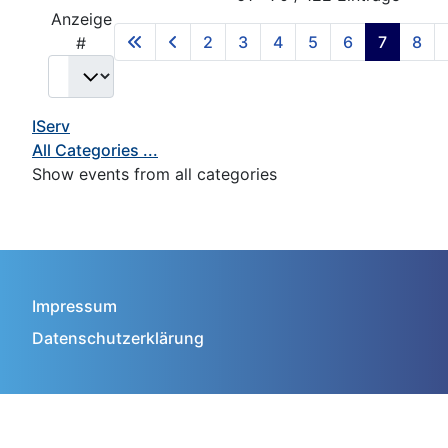
Anzeige
2
3
4
5
6
7
8
#
IServ
All Categories ...
Show events from all categories
Impressum
Datenschutzerklärung