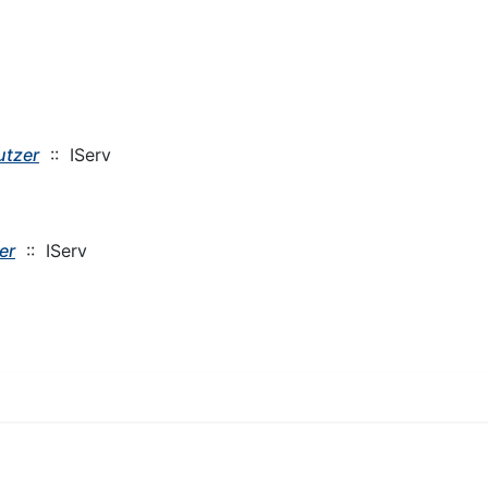
utzer
:: IServ
er
:: IServ