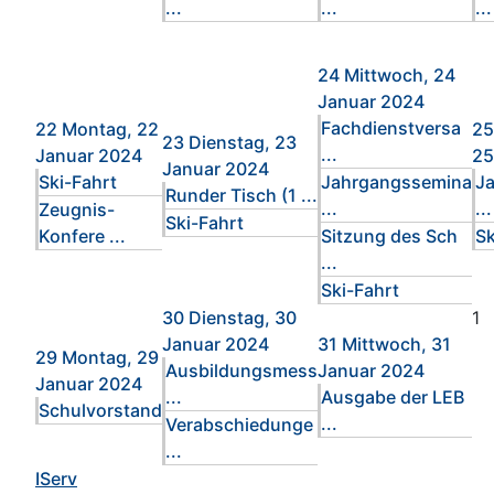
...
...
...
24
Mittwoch, 24
Januar 2024
Fachdienstversa
22
Montag, 22
25
23
Dienstag, 23
...
Januar 2024
25
Januar 2024
Ski-Fahrt
Jahrgangssemina
J
Runder Tisch (1 ...
...
...
Zeugnis-
Ski-Fahrt
Konfere ...
Sitzung des Sch
Sk
...
Ski-Fahrt
30
Dienstag, 30
1
Januar 2024
31
Mittwoch, 31
29
Montag, 29
Ausbildungsmess
Januar 2024
Januar 2024
...
Ausgabe der LEB
Schulvorstand
...
Verabschiedunge
...
IServ