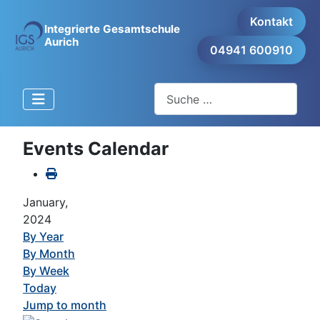
Kontakt
Integrierte Gesamtschule
Aurich
04941 600910
Suchen
Events Calendar
January,
2024
By Year
By Month
By Week
Today
Jump to month