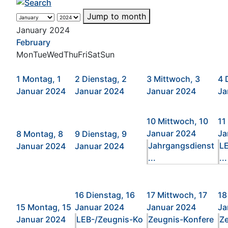
Jump to month
January 2024
February
Mon
Tue
Wed
Thu
Fri
Sat
Sun
1
Montag, 1
2
Dienstag, 2
3
Mittwoch, 3
4
Januar 2024
Januar 2024
Januar 2024
Ja
10
Mittwoch, 10
11
Januar 2024
Ja
8
Montag, 8
9
Dienstag, 9
Jahrgangsdienst
L
Januar 2024
Januar 2024
...
...
16
Dienstag, 16
17
Mittwoch, 17
18
15
Montag, 15
Januar 2024
Januar 2024
Ja
Januar 2024
LEB-/Zeugnis-Ko
Zeugnis-Konfere
Z