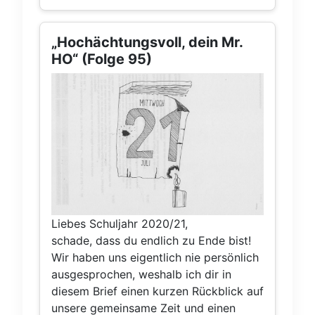
Hineinlebens dröhnt jetzt plötzlich
wieder mitten in der Nacht ein Gerät,
um den wohlverdienten Schlaf zu
„Hochächtungsvoll, dein Mr.
beenden. Nicht cool.
HO“ (Folge 95)
Liebes Schuljahr 2020/21,
schade, dass du endlich zu Ende bist!
Wir haben uns eigentlich nie persönlich
ausgesprochen, weshalb ich dir in
diesem Brief einen kurzen Rückblick auf
unsere gemeinsame Zeit und einen