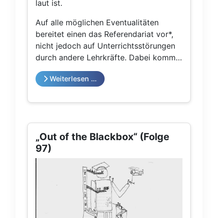
laut ist.
Auf alle möglichen Eventualitäten
bereitet einen das Referendariat vor*,
nicht jedoch auf Unterrichtsstörungen
durch andere Lehrkräfte. Dabei kommt
es nicht selten vor, dass man – sei es
Weiterlesen …
wegen der Leichtbauweise mancher
Wände, sei es wegen offenstehender
Türen aufgrund des Lüftungsgebots –
gegen die Dauerbeschallung des
Lehrer*innenvortrags anreden und
„Out of the Blackbox“ (Folge
dabei feststellen muss, wie einzelne
97)
Köpfe im Publikum schon irritiert
zwischen den beiden Geräuschquellen
hin- und herwackeln, unentschlossen,
welches Thema gerade