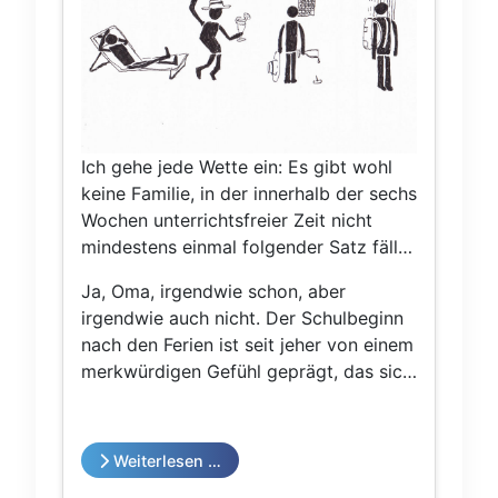
Ich gehe jede Wette ein: Es gibt wohl
keine Familie, in der innerhalb der sechs
Wochen unterrichtsfreier Zeit nicht
mindestens einmal folgender Satz fällt:
„Was bin ich froh, wenn die Schule
Ja, Oma, irgendwie schon, aber
wieder losgeht!“ Gerne auch von Oma
irgendwie auch nicht. Der Schulbeginn
als verschmitzt-süffisante Frage
nach den Ferien ist seit jeher von einem
formuliert: „Und, bist auch froh, wenn
merkwürdigen Gefühl geprägt, das sich
die Schule wieder anfängt?“
nur schwer in Worte fassen lässt. Da ist
auf jeden Fall Wehmut, denn das
Lotterleben der Sommerferien ist
Weiterlesen …
vorbei: Statt des chilligen In-den-Tag-