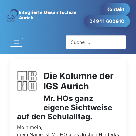
Kontakt
Integrierte Gesamtschule
Aurich
04941 600910
Suchen
Die Kolumne der
IGS Aurich
Mr. HOs ganz
eigene Sichtweise
auf den Schulalltag.
Moin moin,
mein Name ist Mr. HO alias Jochen Hinderks