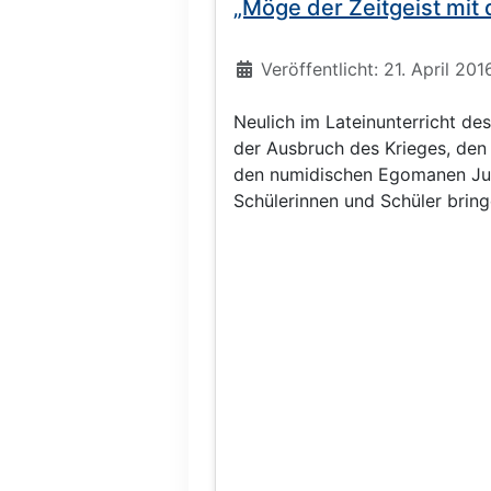
„Möge der Zeitgeist mit d
Details
Veröffentlicht: 21. April 201
Neulich im Lateinunterricht de
der Ausbruch des Krieges, den
den numidischen Egomanen Jug
Schülerinnen und Schüler brin
Impulse in das Unterrichtsgesp
tun ihre Meinung kund, es seien 
Geschichte der Menschheit un
angezettelt worden. Hastig we
bewaffneten Konflikte der jün
irgendwelche Vorwände abgekl
Vietnam?) und durchgewinkt, da
der Bemerkung hinreißen,