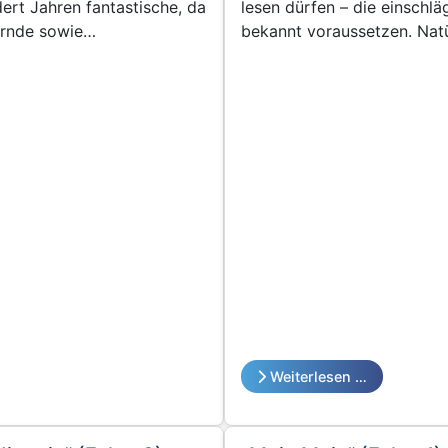
dert Jahren fantastische, da
lesen dürfen – die einschläg
ernde sowie
bekannt voraussetzen. Natü
Latein und Griechisch
Interesse damals auf Kreuz
mnasialen Curriculums,
Psychotests. Ihr wisst, die
dernen Fremdsprachen um
mit jeweils vier Antwortmö
rchwachsenen Ergebnissen.
Multiple-Choice-Häppchen, 
ese Kolumne kommt nicht
Fragen zu beantworten dr
uktplatzierung aus.)
n wird,
Weiterlesen …