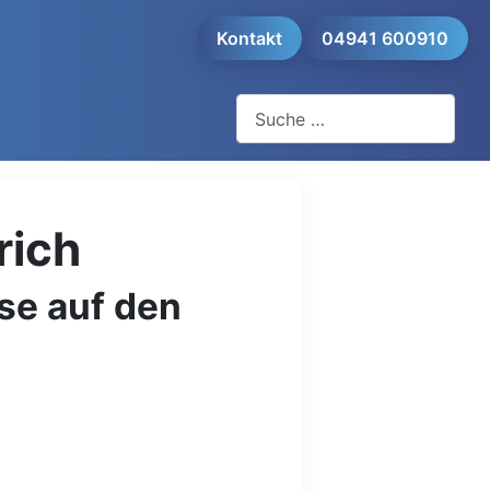
Kontakt
04941 600910
Suchen
rich
se auf den