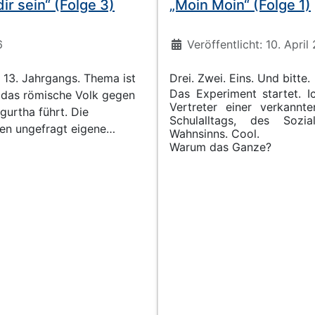
ir sein“ (Folge 3)
„Moin Moin“ (Folge 1)
Details
6
Veröffentlicht: 10. April
s 13. Jahrgangs. Thema ist
Drei. Zwei. Eins. Und bitte.
Das Experiment startet. Ich
 das römische Volk gegen
Vertreter einer verkannt
urtha führt. Die
Schulalltags, des Sozi
gen ungefragt eigene
Wahnsinns. Cool.
räch ein (Frechheit!) und
Warum das Ganze?
ja fast alle Kriege in der
ter einem Vorwand
rden die größeren
geren Vergangenheit auf
opft (Zweiter Weltkrieg?
 lässt sich der Lehrer zu