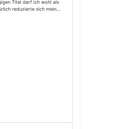
igen Titel darf ich wohl als
rlich reduzierte sich mein
worträtsel, Witzseiten und –
se aus maximal vier Testfragen
glichkeiten bestehenden
die aber tiefschürfende
ohten