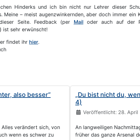
chen Hinderks und ich bin nicht nur Lehrer dieser Sch
. Meine – meist augenzwinkernden, aber doch immer ein K
 dieser Seite. Feedback (per
Mail
oder auch auf der Rü
 ist sehr erwünscht!
r findet ihr
hier
.
uch
hter, also besser“
„Du bist nicht du, wen
4)
Details
Veröffentlicht: 28. April
. Alles verändert sich, von
An langweiligen Nachmitta
auch wenn es schwer zu
früher das ganze Arsenal de