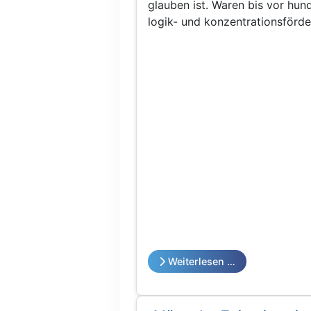
glauben ist. Waren bis vor hun
logik- und konzentrationsförd
themenverbindende Fächer wie 
noch zementierter Teil des gy
müssen sie heute mit den mo
Schüler konkurrieren – mit du
(Entschuldigung, aber auch di
ohne die eine oder andere Prod
Was sich jedoch niemals änder
Weiterlesen …