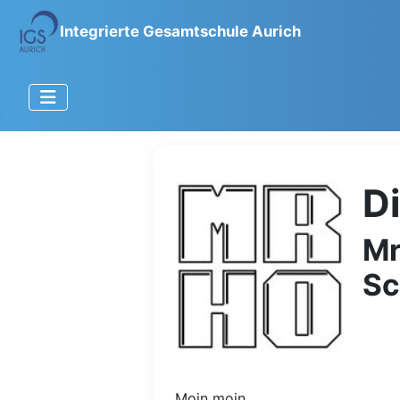
Integrierte Gesamtschule Aurich
D
Mr
Sc
Moin moin,