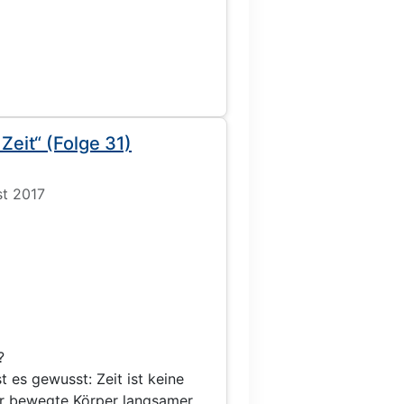
Zeit“ (Folge 31)
st 2017
?
st es gewusst: Zeit ist keine
für bewegte Körper langsamer