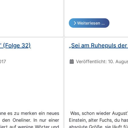
Weiterlesen …
“ (Folge 32)
„Sei am Ruhepuls der 
Details
017
Veröffentlicht: 10. Augu
hne es zu merken ein neues
Was, schon wieder August
 den Oneliner. In nur einer
Einstein, alter Fuchs, du ha
miert auf wenige Wörter und
absolute Größe, sie läuft 