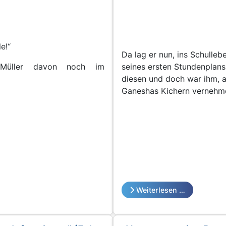
e!“
Da lag er nun, ins Schulle
Müller davon noch im
seines ersten Stundenplans
diesen und doch war ihm, a
Ganeshas Kichern vernehme
der Scherze würde ihm dies
Weiterlesen …