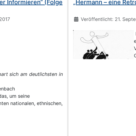
er Informieren“ (Folge
„Hermann – eine Retr
Details
 2017
Veröffentlicht: 21. Sep
art sich am deutlichsten in
Ausgabe von Mr. HOs Wand
einen der letzten Helden d
henbach
das, um seine
ten nationalen, ethnischen,