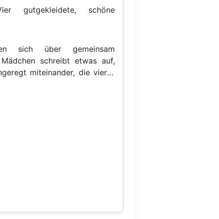
Vier gutgekleidete, schöne
en sich über gemeinsam
n Mädchen schreibt etwas auf,
geregt miteinander, die vierte
h und starrt Löcher in die Luft,