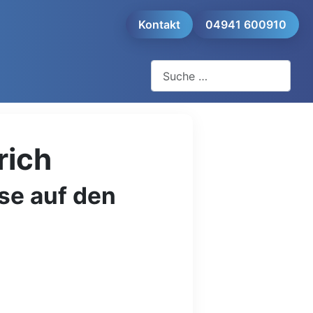
Kontakt
04941 600910
Suchen
rich
se auf den