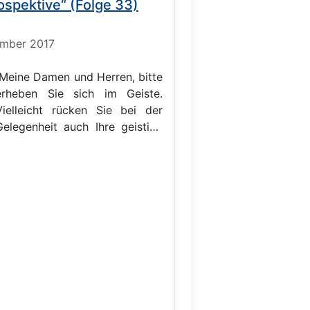
ospektive“ (Folge 33)
tember 2017
Meine Damen und Herren, bitte
erheben Sie sich im Geiste.
Vielleicht rücken Sie bei der
Gelegenheit auch Ihre geistige
Krawatte zurecht, sofern Sie
eine besitzen. Die heutige
erzirkus der Eitelkeiten ehrt
es