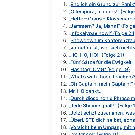
„Endlich ein Grund zur Panik
„O tempora, o mores!“ (Folge
„Hefte – Graus – Klassenarbei
„Jammern? Ja, Mann!“ (Folge
„Infokalypse now!“ (Folge 24
„Showdown im Konferenzraum
„Vornehm ist, wer sich nicht
„HO, HO, HO!“ (Folge 21)
„Fünf Sätze für die Ewigkeit“
„Hashtag: OMG“ (Folge 19)
„What’s with those teachers?!
„Oh Captain, mein Captain!“ 
Mr. HO dankt…
„Durch diese hohle Phrase m
„Jede Stimme quält!“ (Folge 
„Jetzt ächzt zusammen, was
„ÜberLISTE dich selbst, sonst
„Vorsicht beim Umgang mit h
„Weiter so!“ (Folge 11)