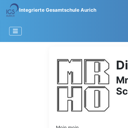
Integrierte Gesamtschule Aurich
D
Mr
Sc
Moin moin,