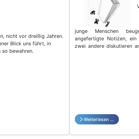
junge Menschen beug
n, nicht vor dreißig Jahren.
angefertigte Notizen, ei
r Blick uns führt, in
zwei andere diskutieren an
ns so bewahren.
im Bunde ist einfach nur hig
völlig geflasht von
Weiterlesen …