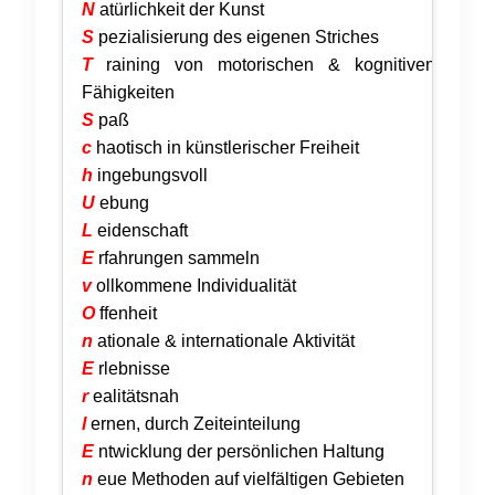
N
atürlichkeit der Kunst
S
pezialisierung des eigenen Striches
T
raining von motorischen & kognitiven
Fähigkeiten
S
paß
c
haotisch in künstlerischer Freiheit
h
ingebungsvoll
U
ebung
L
eidenschaft
E
rfahrungen sammeln
v
ollkommene Individualität
O
ffenheit
n
ationale & internationale Aktivität
E
rlebnisse
r
ealitätsnah
l
ernen, durch Zeiteinteilung
E
ntwicklung der persönlichen Haltung
n
eue Methoden auf vielfältigen Gebieten