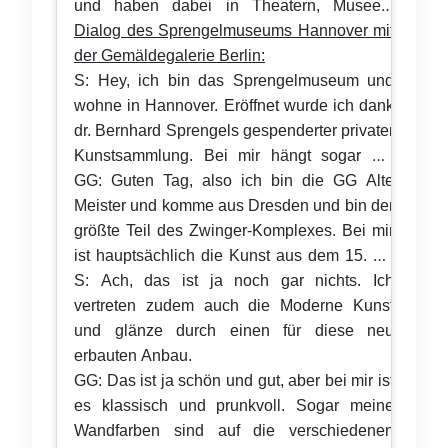
und haben dabei in Theatern, Museen,
Kirchen und in den Städten viel erlebt, was
Dialog des Sprengelmuseums Hannover mit
nachfolgend mehr oder weniger literarisch
der Gemäldegalerie Berlin:
von den Teilnehmern der Studienfahrt
S: Hey, ich bin das Sprengelmuseum und
dargestellt ist:
wohne in Hannover. Eröffnet wurde ich dank
dr. Bernhard Sprengels gespenderter privater
Kunstsammlung. Bei mir hängt sogar die
Kunst von Toulouse Lautrec. Was hast du so
GG: Guten Tag, also ich bin die GG Alte
zu bieten?
Meister und komme aus Dresden und bin der
größte Teil des Zwinger-Komplexes. Bei mir
ist hauptsächlich die Kunst aus dem 15. bis
18. Jahrhundert vertreten, sogar die
S: Ach, das ist ja noch gar nichts. Ich
„Sixtinische Madonna“ von Raphael und die
vertreten zudem auch die Moderne Kunst
berühmten Veduten von Canaletto sind bei
und glänze durch einen für diese neu
mir zu bewundern.
erbauten Anbau.
GG: Das ist ja schön und gut, aber bei mir ist
es klassisch und prunkvoll. Sogar meine
Wandfarben sind auf die verschiedenen