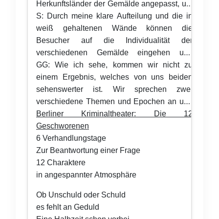
Herkunftsländer der Gemälde angepasst, um
ihre Wirkung zu steigern. Und wie sieht es
S: Durch meine klare Aufteilung und die in
bei dir aus?
weiß gehaltenen Wände können die
Besucher auf die Individualität der
verschiedenen Gemälde eingehen und
werden nicht von wirungsveränderten
GG: Wie ich sehe, kommen wir nicht zu
Wandfarben und verzierten Rahmen
einem Ergebnis, welches von uns beiden
abgelenkt.
sehenswerter ist. Wir sprechen zwei
verschiedene Themen und Epochen an und
somit auch unterschiedliche Zielgruppen.
Berliner Kriminaltheater: Die 12
Allerdings können wir sicher sein, dass wir
Geschworenen
beide täglich vielen Besuchern mit unseren
6 Verhandlungstage
ausgestellten Werken eine Freude bereiten
Zur Beantwortung einer Frage
können.
12 Charaktere
in angespannter Atmosphäre
Ob Unschuld oder Schuld
es fehlt an Geduld