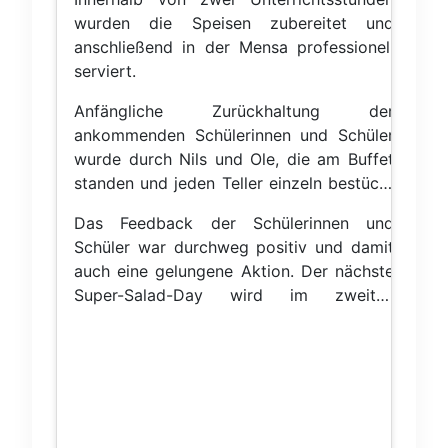
eine Delikatesse aus Brasilien
wurden die Speisen zubereitet und
"eingeflogen" worden. Mit dem
anschließend in der Mensa professionell
unbekannten Tapioca-Mehl und
serviert.
geriebenem Käse wurde "pao de queijo" –
auf Deutsch: Käsebällchen. Ein neuer
Anfängliche Zurückhaltung der
absoluter Geheimtipp
ankommenden Schülerinnen und Schüler
wurde durch Nils und Ole, die am Buffet
standen und jeden Teller einzeln bestückt
haben, zügig zerstreut und sehr viele
Das Feedback der Schülerinnen und
kamen mehrmals zum Nachschlag wieder.
Schüler war durchweg positiv und damit
auch eine gelungene Aktion. Der nächste
Super-Salad-Day wird im zweiten
Halbjahr durchgeführt. Bis dahin knurrt
schon der Magen!