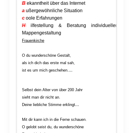
B
ekanntheit über das Internet
a
ußergewöhnliche Situation
c
oole Erfahrungen
H
ilfestellung & Beratung individueller
Mappengestaltung
Frauenkirche
O du wunderschöne Gestalt,
als ich dich das erste mal sah,
ist es um mich geschehen.
Du bist so groß, pumpös und
wunderschön.
Selbst dein Alter von über 200 Jahr
sieht man dir nicht an.
Deine liebliche Stimme erklingt
in jedermann.
Dein goldenes Herz bringt
Mit dir kann ich in die Ferne schauen.
mich zum Schmelzen.
O gelobt seist du, du wunderschöne